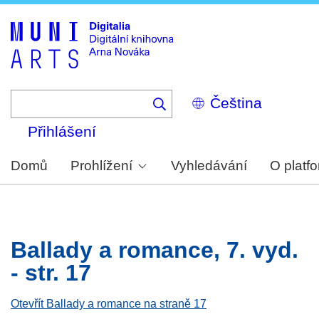
Skip
to
main
content
Select
your
language
Přihlášení
Domů
Prohlížení
Vyhledávání
O platf
Ballady a romance, 7. vyd.
- str. 17
Otevřít Ballady a romance na straně 17