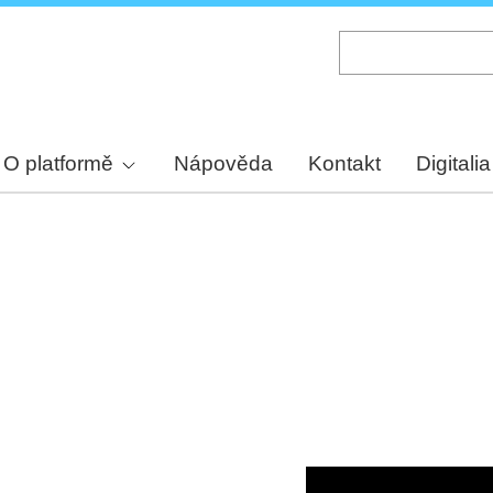
Skip
to
main
content
O platformě
Nápověda
Kontakt
Digitalia