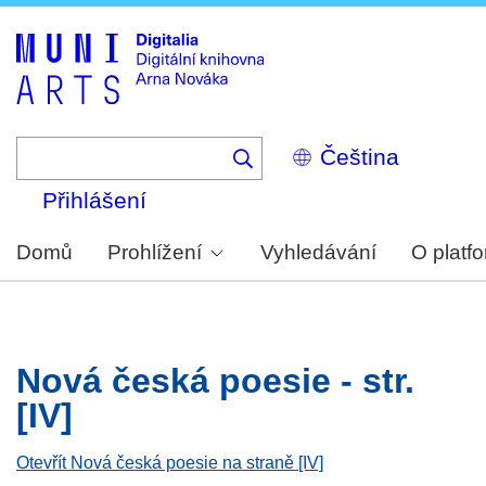
Skip
to
main
content
Select
your
language
Přihlášení
Domů
Prohlížení
Vyhledávání
O platf
Nová česká poesie - str.
[IV]
Otevřít Nová česká poesie na straně [IV]