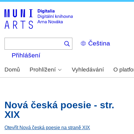
Skip
to
main
content
Select
your
language
Přihlášení
Domů
Prohlížení
Vyhledávání
O platf
Nová česká poesie - str.
XIX
Otevřít Nová česká poesie na straně XIX