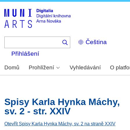
Skip
to
main
content
Select
your
language
Přihlášení
Domů
Prohlížení
Vyhledávání
O platf
Spisy Karla Hynka Máchy,
sv. 2 - str. XXIV
Otevřít Spisy Karla Hynka Máchy, sv. 2 na straně XXIV