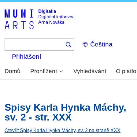
Skip
to
main
content
Select
your
language
Přihlášení
Domů
Prohlížení
Vyhledávání
O platf
Spisy Karla Hynka Máchy,
sv. 2 - str. XXX
Otevřít Spisy Karla Hynka Máchy, sv. 2 na straně XXX