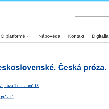
Skip
to
main
content
O platformě
Nápověda
Kontakt
Digitalia
eskoslovenské. Česká próza. 
á próza 1 na straně 13
 próza 1