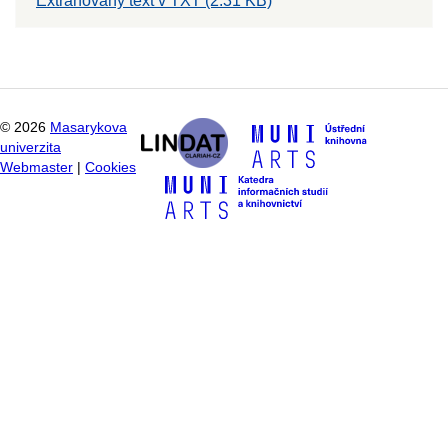
Extrahovaný text v TXT (2.31 KB)
©
2026
Masarykova
univerzita
Webmaster
|
Cookies