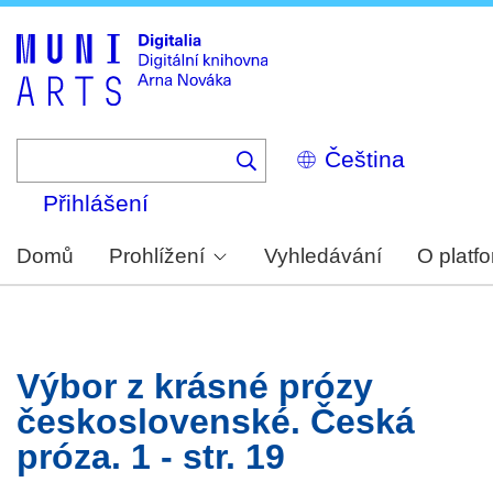
Skip
to
main
content
Select
your
language
Přihlášení
Domů
Prohlížení
Vyhledávání
O platf
Výbor z krásné prózy
československé. Česká
próza. 1 - str. 19