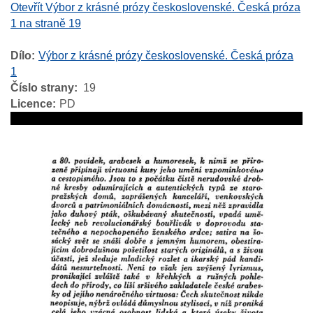
Otevřít Výbor z krásné prózy československé. Česká próza
1 na straně 19
Dílo
Výbor z krásné prózy československé. Česká próza
1
Číslo strany
19
Licence
PD