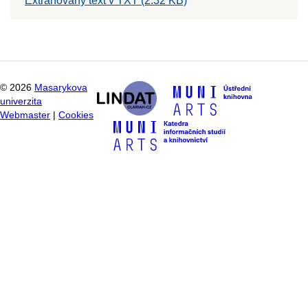
Extrahovaný text v TXT (2.32 KB)
©
2026
Masarykova
univerzita
Webmaster
|
Cookies