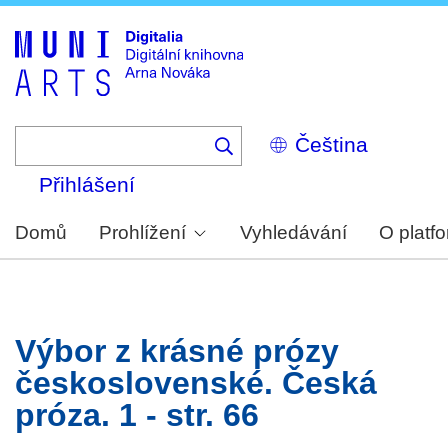
Skip
to
main
content
Select
your
language
Přihlášení
Domů
Prohlížení
Vyhledávání
O platf
Výbor z krásné prózy
československé. Česká
próza. 1 - str. 66