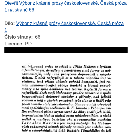
Otevřít Výbor z krásné prózy československé. Česká próza
1 na straně 66
Dílo
Výbor z krásné prózy československé. Česká próza
1
Číslo strany
66
Licence
PD