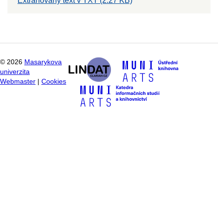
Extrahovaný text v TXT (2.27 KB)
©
2026
Masarykova
univerzita
Webmaster
|
Cookies