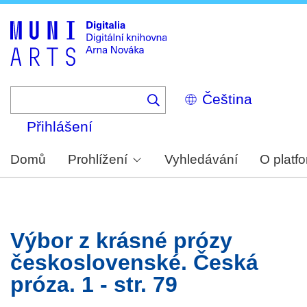
Skip
to
main
content
Select
your
language
Přihlášení
Domů
Prohlížení
Vyhledávání
O platf
Výbor z krásné prózy
československé. Česká
próza. 1 - str. 79