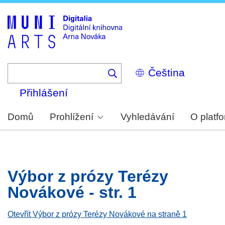
Skip
to
main
content
Select
your
language
Přihlášení
Domů
Prohlížení
Vyhledávání
O platf
Výbor z prózy Terézy
Novákové - str. 1
Otevřít Výbor z prózy Terézy Novákové na straně 1