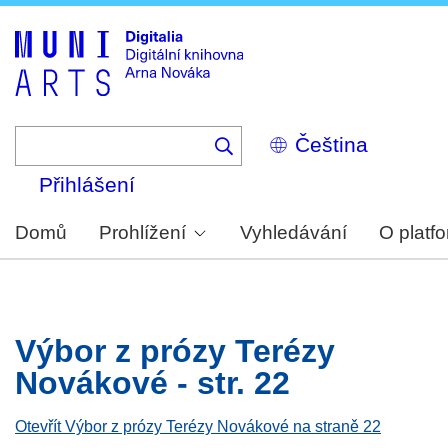
Skip
to
main
content
Select
your
language
Přihlášení
Domů
Prohlížení
Vyhledávání
O platf
Výbor z prózy Terézy
Novákové - str. 22
Otevřít Výbor z prózy Terézy Novákové na straně 22