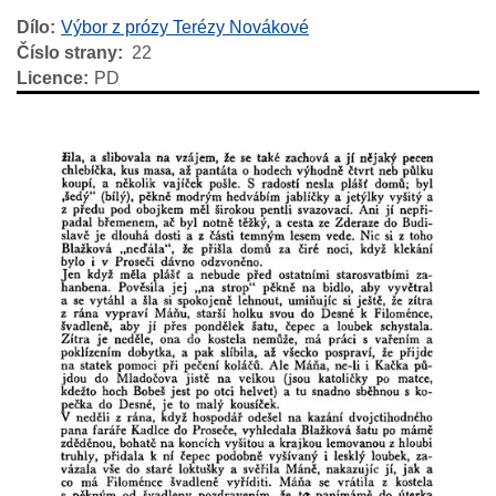
Dílo
Výbor z prózy Terézy Novákové
Číslo strany
22
Licence
PD