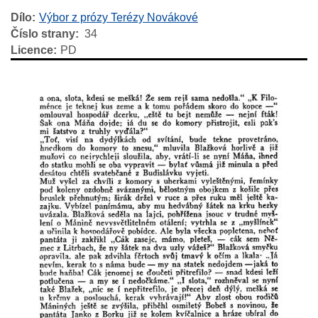
Dílo
Výbor z prózy Terézy Novákové
Číslo strany
34
Licence
PD