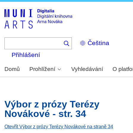
Skip
to
main
content
Select
your
language
Přihlášení
Domů
Prohlížení
Vyhledávání
O platf
Výbor z prózy Terézy
Novákové - str. 34
Otevřít Výbor z prózy Terézy Novákové na straně 34