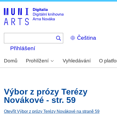
Skip
to
main
content
Select
your
language
Přihlášení
Domů
Prohlížení
Vyhledávání
O platf
Výbor z prózy Terézy
Novákové - str. 59
Otevřít Výbor z prózy Terézy Novákové na straně 59