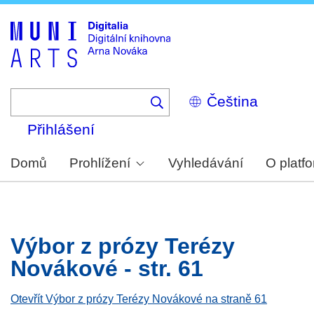
Skip
to
main
content
Select
your
language
Přihlášení
Domů
Prohlížení
Vyhledávání
O platf
Výbor z prózy Terézy
Novákové - str. 61
Otevřít Výbor z prózy Terézy Novákové na straně 61