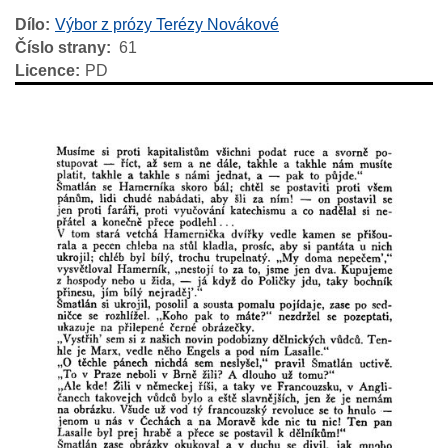
Dílo
Výbor z prózy Terézy Novákové
Číslo strany
61
Licence
PD