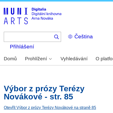
Skip
to
main
content
Select
your
language
Přihlášení
Domů
Prohlížení
Vyhledávání
O platf
Výbor z prózy Terézy
Novákové - str. 85
Otevřít Výbor z prózy Terézy Novákové na straně 85