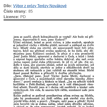
Dílo
Výbor z prózy Terézy Novákové
Číslo strany
85
Licence
PD