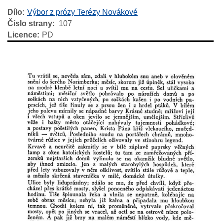
Dílo
Výbor z prózy Terézy Novákové
Číslo strany
107
Licence
PD