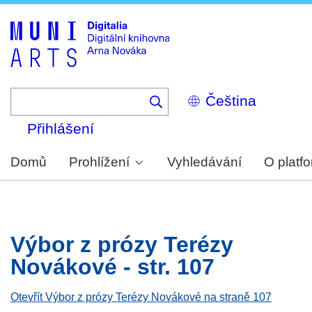
Skip
to
main
content
Select
your
language
Přihlášení
Domů
Prohlížení
Vyhledávání
O platf
Výbor z prózy Terézy
Novákové - str. 107
Otevřít Výbor z prózy Terézy Novákové na straně 107