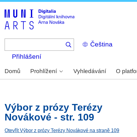
Skip
to
main
content
Select
your
language
Přihlášení
Domů
Prohlížení
Vyhledávání
O platf
Výbor z prózy Terézy
Novákové - str. 109
Otevřít Výbor z prózy Terézy Novákové na straně 109