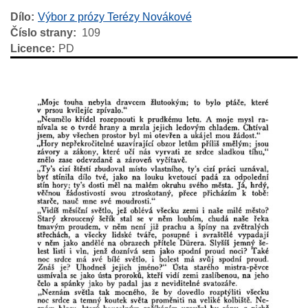
Dílo
Výbor z prózy Terézy Novákové
Číslo strany
109
Licence
PD