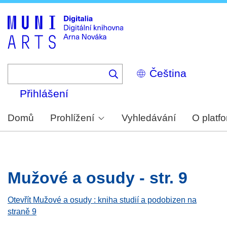
Skip
to
main
content
Select
your
language
Přihlášení
Domů
Prohlížení
Vyhledávání
O platf
Mužové a osudy - str. 9
Otevřít Mužové a osudy : kniha studií a podobizen na
straně 9