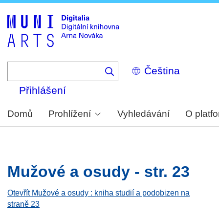
Skip
to
main
content
Select
your
language
Přihlášení
Domů
Prohlížení
Vyhledávání
O platf
Mužové a osudy - str. 23
Otevřít Mužové a osudy : kniha studií a podobizen na
straně 23