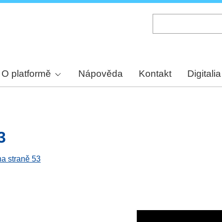
Skip
to
main
content
O platformě
Nápověda
Kontakt
Digitalia
3
na straně 53