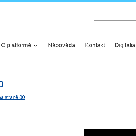
Skip
to
main
content
O platformě
Nápověda
Kontakt
Digitalia
0
na straně 80