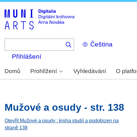
Skip
to
main
content
Select
your
language
Přihlášení
Domů
Prohlížení
Vyhledávání
O platf
Mužové a osudy - str. 138
Otevřít Mužové a osudy : kniha studií a podobizen na
straně 138