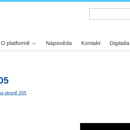
Skip
to
main
content
O platformě
Nápověda
Kontakt
Digitalia
05
na straně 205