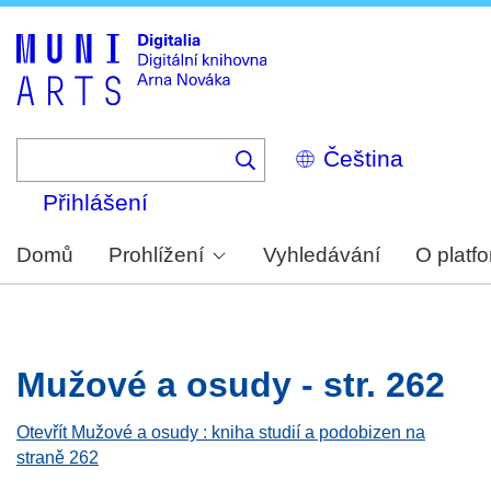
Skip
to
main
content
Select
your
language
Přihlášení
Domů
Prohlížení
Vyhledávání
O platf
Mužové a osudy - str. 262
Otevřít Mužové a osudy : kniha studií a podobizen na
straně 262