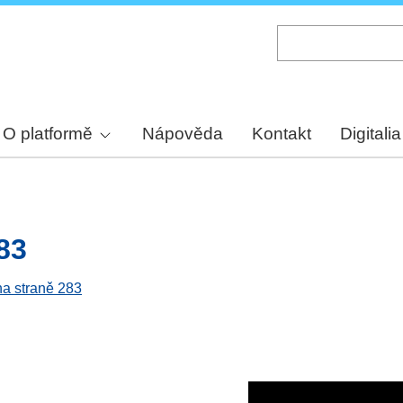
Skip
to
main
content
O platformě
Nápověda
Kontakt
Digitalia
83
na straně 283