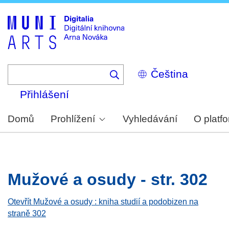
Skip
to
main
content
Select
your
language
Přihlášení
Domů
Prohlížení
Vyhledávání
O platf
Mužové a osudy - str. 302
Otevřít Mužové a osudy : kniha studií a podobizen na
straně 302