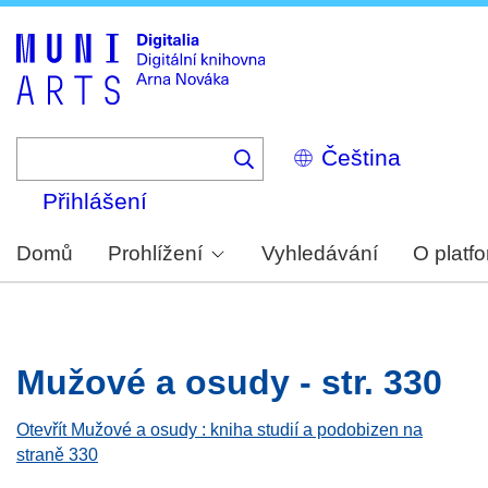
Skip
to
main
content
Select
your
language
Přihlášení
Domů
Prohlížení
Vyhledávání
O platf
Mužové a osudy - str. 330
Otevřít Mužové a osudy : kniha studií a podobizen na
straně 330