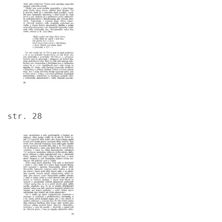
str. 28
Image