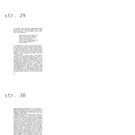
str. 29
Image
str. 30
Image