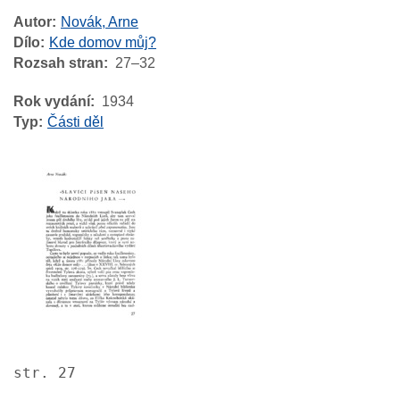
Autor
Novák, Arne
Dílo
Kde domov můj?
Rozsah stran
27–32
Rok vydání
1934
Typ
Části děl
Image
str. 27
Image