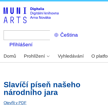
Skip
to
main
content
Select
your
language
Přihlášení
Domů
Prohlížení
Vyhledávání
O platf
Slavíčí píseň našeho
národního jara
Otevřít v PDF