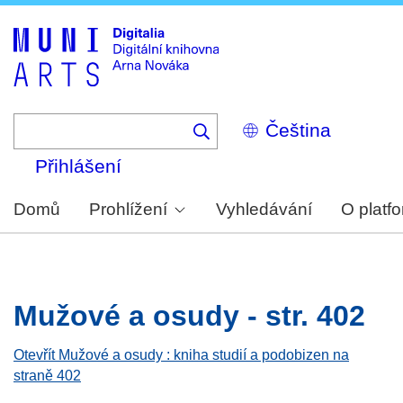
Skip
to
main
content
Select
your
language
Přihlášení
Domů
Prohlížení
Vyhledávání
O platf
Mužové a osudy - str. 402
Otevřít Mužové a osudy : kniha studií a podobizen na
straně 402