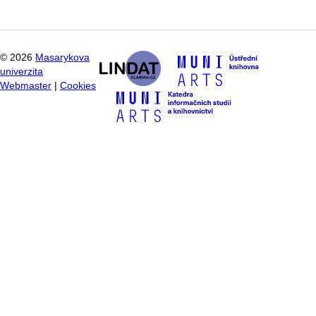
©
2026
Masarykova
univerzita
Webmaster
|
Cookies