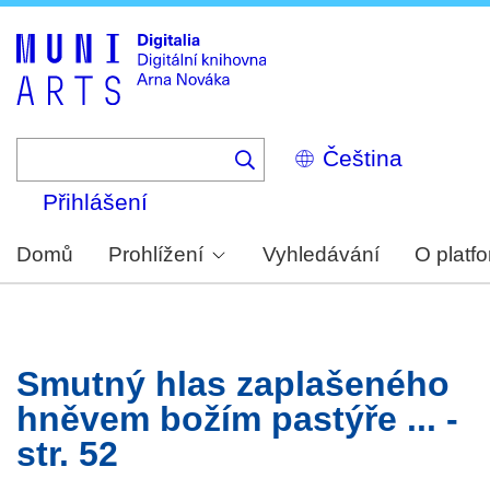
Skip
to
main
content
Select
your
language
Přihlášení
Domů
Prohlížení
Vyhledávání
O platf
Smutný hlas zaplašeného
hněvem božím pastýře ... -
str. 52