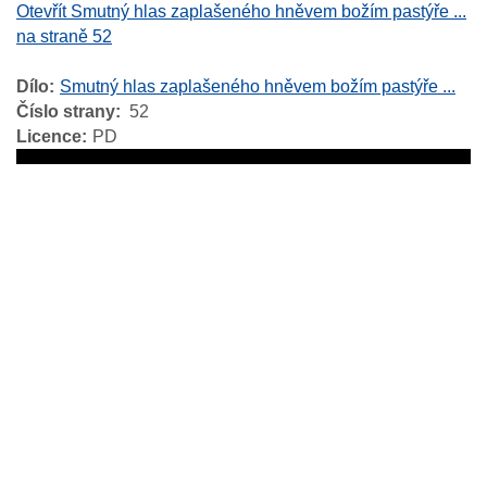
Otevřít Smutný hlas zaplašeného hněvem božím pastýře ...
na straně 52
Dílo
Smutný hlas zaplašeného hněvem božím pastýře ...
Číslo strany
52
Licence
PD