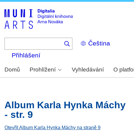
Skip
to
main
content
Select
your
language
Přihlášení
Domů
Prohlížení
Vyhledávání
O platf
Album Karla Hynka Máchy
- str. 9
Otevřít Album Karla Hynka Máchy na straně 9