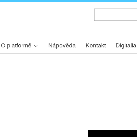
Skip
to
main
content
O platformě
Nápověda
Kontakt
Digitalia