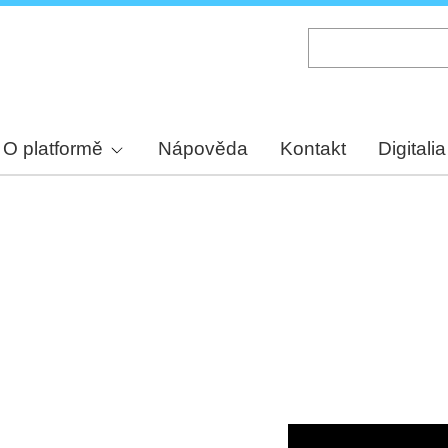
Skip
to
main
content
O platformě
Nápověda
Kontakt
Digitalia