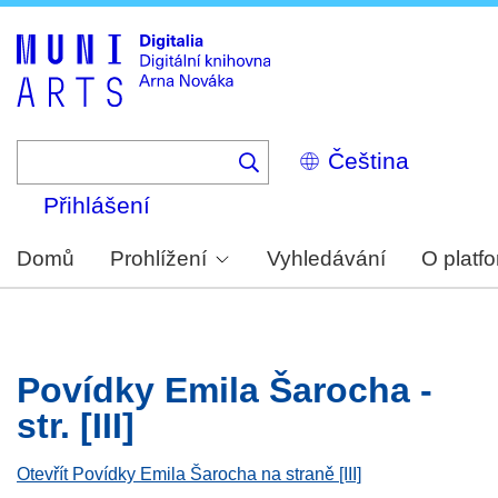
Skip
to
main
content
Select
your
language
Přihlášení
Domů
Prohlížení
Vyhledávání
O platf
Povídky Emila Šarocha -
str. [III]
Otevřít Povídky Emila Šarocha na straně [III]