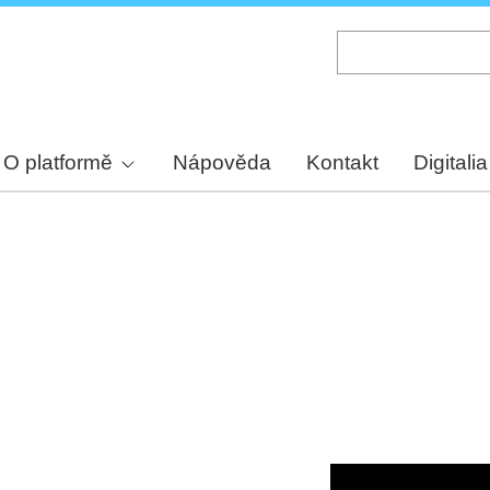
Skip
to
main
content
O platformě
Nápověda
Kontakt
Digitalia