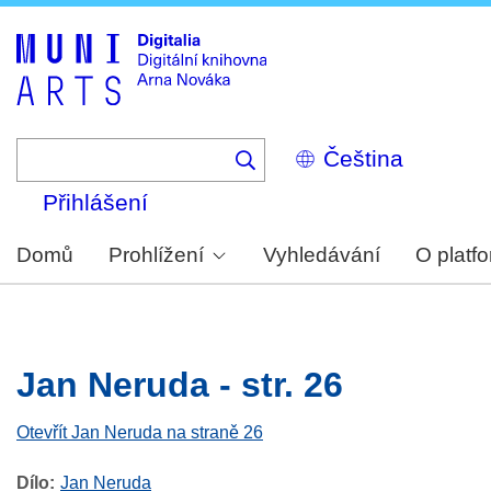
Skip
to
main
content
Select
your
language
Přihlášení
Domů
Prohlížení
Vyhledávání
O platf
Jan Neruda - str. 26
Otevřít Jan Neruda na straně 26
Dílo
Jan Neruda