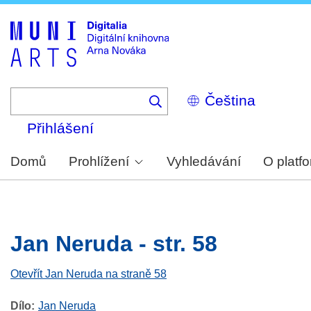
Skip
to
main
content
Select
your
language
Přihlášení
Domů
Prohlížení
Vyhledávání
O platf
Jan Neruda - str. 58
Otevřít Jan Neruda na straně 58
Dílo
Jan Neruda