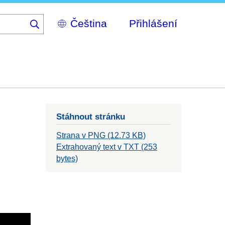
Select
Přihlášení
your
language
Stáhnout stránku
Strana v PNG (12.73 KB)
Extrahovaný text v TXT (253
bytes)