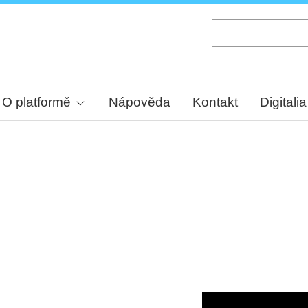
Skip
to
main
content
O platformě
Nápověda
Kontakt
Digitalia