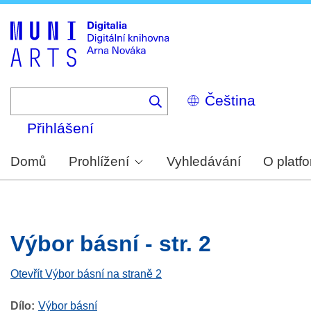
Skip
to
main
content
Select
your
language
Přihlášení
Domů
Prohlížení
Vyhledávání
O platf
Výbor básní - str. 2
Otevřít Výbor básní na straně 2
Dílo
Výbor básní