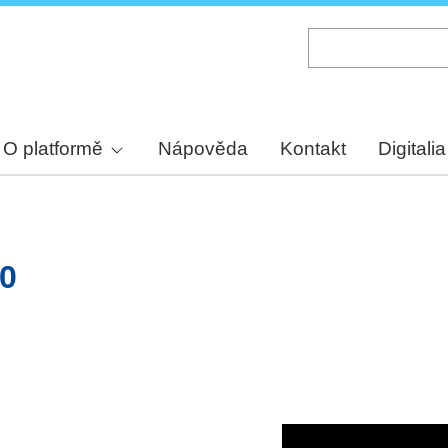
Skip
to
main
content
O platformě
Nápověda
Kontakt
Digitalia
80