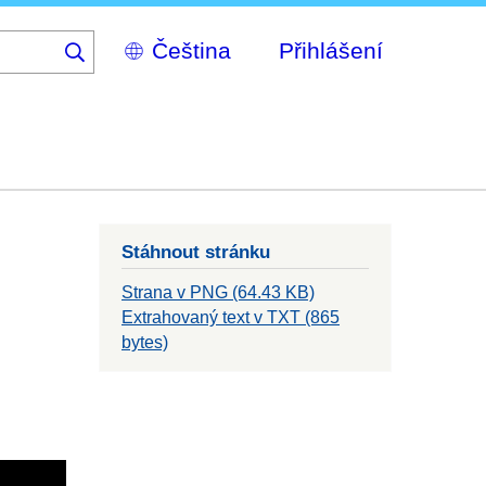
Select
Přihlášení
your
language
Stáhnout stránku
Strana v PNG (64.43 KB)
Extrahovaný text v TXT (865
bytes)