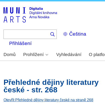
Skip
to
main
content
Select
your
language
Přihlášení
Domů
Prohlížení
Vyhledávání
O platf
Přehledné dějiny literatury
české - str. 268
Otevřít Přehledné dějiny literatury české na straně 268