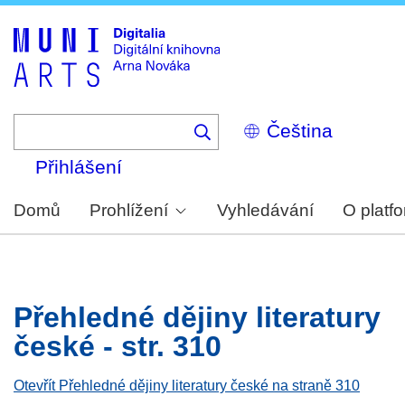
Skip
to
main
content
Select
your
language
Přihlášení
Domů
Prohlížení
Vyhledávání
O platf
Přehledné dějiny literatury
české - str. 310
Otevřít Přehledné dějiny literatury české na straně 310