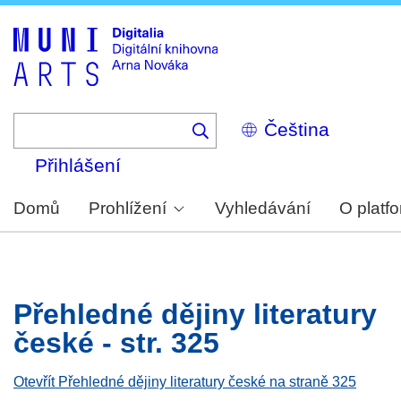
Skip
to
main
content
Select
your
language
Přihlášení
Domů
Prohlížení
Vyhledávání
O platf
Přehledné dějiny literatury
české - str. 325
Otevřít Přehledné dějiny literatury české na straně 325