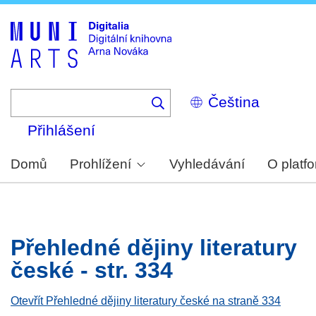
Skip
to
main
content
Select
your
language
Přihlášení
Domů
Prohlížení
Vyhledávání
O platf
Přehledné dějiny literatury
české - str. 334
Otevřít Přehledné dějiny literatury české na straně 334