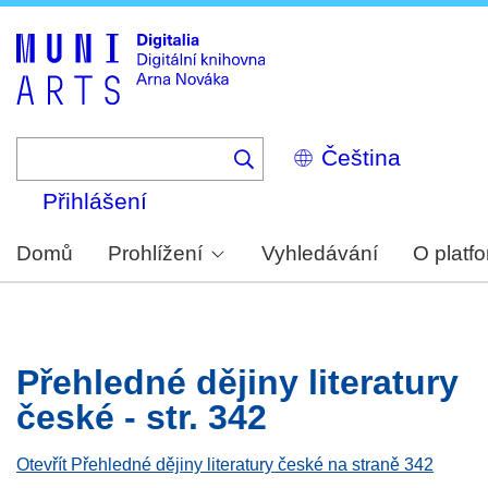
Skip
to
main
content
Select
your
language
Přihlášení
Domů
Prohlížení
Vyhledávání
O platf
Přehledné dějiny literatury
české - str. 342
Otevřít Přehledné dějiny literatury české na straně 342