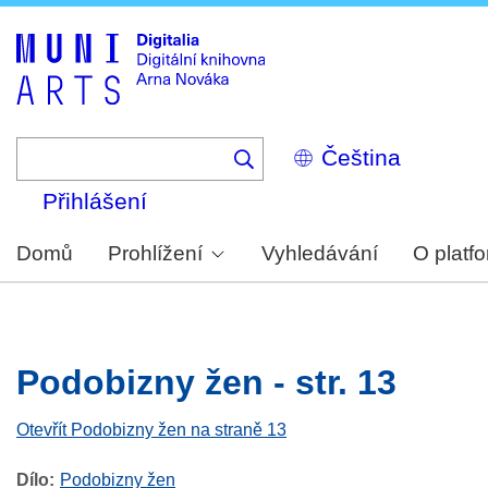
Skip
to
main
content
Select
your
language
Přihlášení
Domů
Prohlížení
Vyhledávání
O platf
Podobizny žen - str. 13
Otevřít Podobizny žen na straně 13
Dílo
Podobizny žen