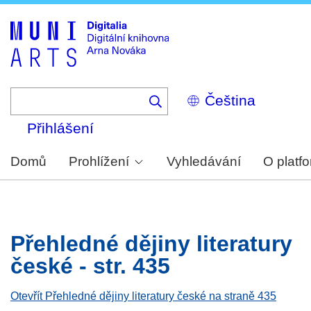
Skip
to
main
content
Select
your
language
Přihlášení
Domů
Prohlížení
Vyhledávání
O platf
Přehledné dějiny literatury
české - str. 435
Otevřít Přehledné dějiny literatury české na straně 435