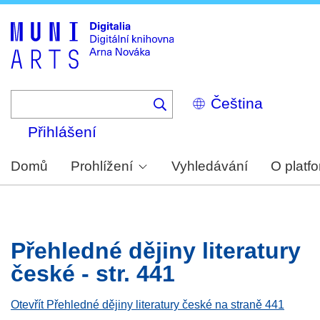
Skip
to
main
content
Select
your
language
Přihlášení
Domů
Prohlížení
Vyhledávání
O platf
Přehledné dějiny literatury
české - str. 441
Otevřít Přehledné dějiny literatury české na straně 441