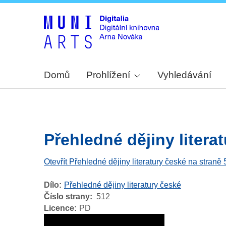
Domů
Prohlížení
Vyhledávání
Přehledné dějiny literat
Otevřít Přehledné dějiny literatury české na straně
Dílo
Přehledné dějiny literatury české
Číslo strany
512
Licence
PD