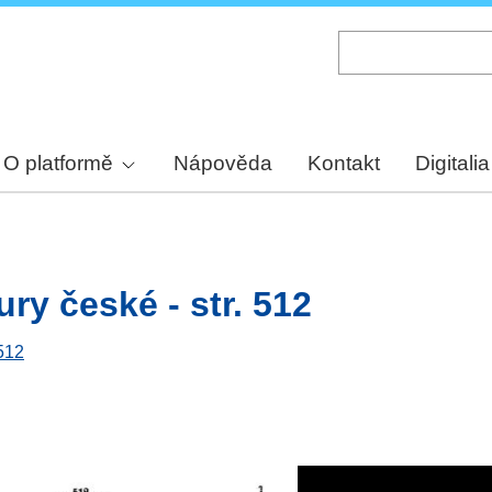
Skip
to
main
content
O platformě
Nápověda
Kontakt
Digitalia
ury české - str. 512
 512